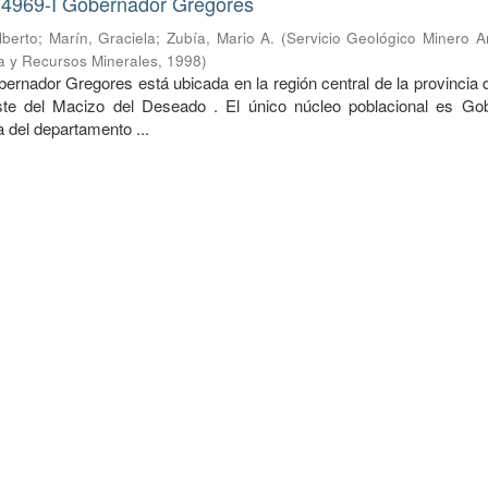
 4969-I Gobernador Gregores
lberto
;
Marín, Graciela
;
Zubía, Mario A.
(
Servicio Geológico Minero A
ía y Recursos Minerales
,
1998
)
ernador Gregores está ubicada en la región central de la provincia 
ste del Macizo del Deseado . El único núcleo poblacional es Go
 del departamento ...