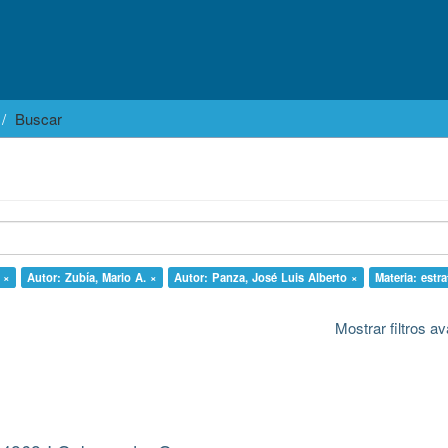
Buscar
 ×
Autor: Zubía, Mario A. ×
Autor: Panza, José Luis Alberto ×
Materia: estra
Mostrar filtros 