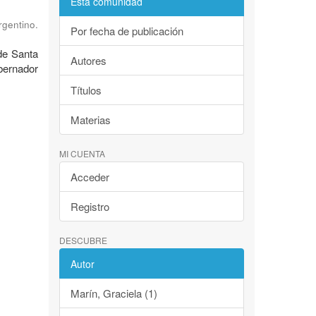
Esta comunidad
rgentino.
Por fecha de publicación
de Santa
Autores
bernador
Títulos
Materias
MI CUENTA
Acceder
Registro
DESCUBRE
Autor
Marín, Graciela (1)