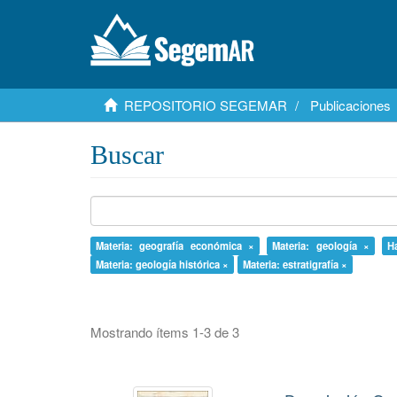
REPOSITORIO SEGEMAR
Publicaciones
Buscar
Materia: geografía económica ×
Materia: geología ×
H
Materia: geología histórica ×
Materia: estratigrafía ×
Mostrando ítems 1-3 de 3