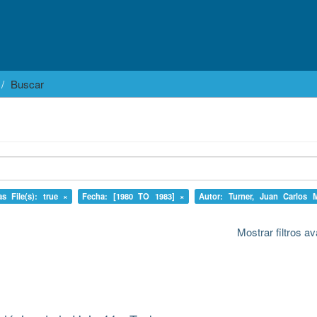
Buscar
as File(s): true ×
Fecha: [1980 TO 1983] ×
Autor: Turner, Juan Carlos 
Mostrar filtros 