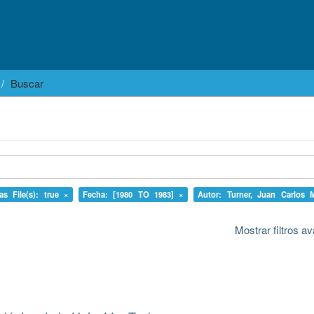
Buscar
as File(s): true ×
Fecha: [1980 TO 1983] ×
Autor: Turner, Juan Carlos 
Mostrar filtros 