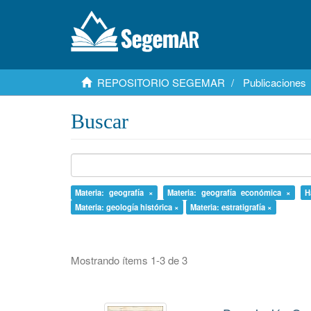
REPOSITORIO SEGEMAR
Publicaciones
Buscar
Materia: geografía ×
Materia: geografía económica ×
H
Materia: geología histórica ×
Materia: estratigrafía ×
Mostrando ítems 1-3 de 3