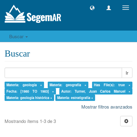
Camb
naveg
Buscar
Buscar
Ir
Materia: geología ×
Materia: geografía ×
Has File(s): true ×
Fecha: [1980 TO 1983] ×
Autor: Turner, Juan Carlos Manuel ×
Materia: geología histórica ×
Materia: estratigrafía ×
Mostrar filtros avanzados
Mostrando ítems 1-3 de 3