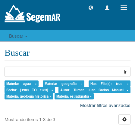
Camb
naveg
Buscar
Buscar
Ir
Materia: agua ×
Materia: geografía ×
Has File(s): true ×
Fecha: [1980 TO 1983] ×
Autor: Turner, Juan Carlos Manuel ×
Materia: geología histórica ×
Materia: estratigrafía ×
Mostrar filtros avanzados
Mostrando ítems 1-3 de 3