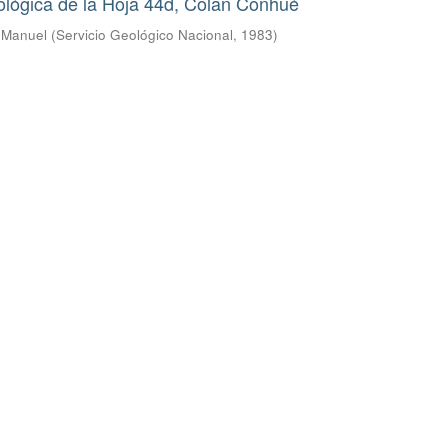
ológica de la Hoja 44d, Colan Conhué
s Manuel
(
Servicio Geológico Nacional
,
1983
)