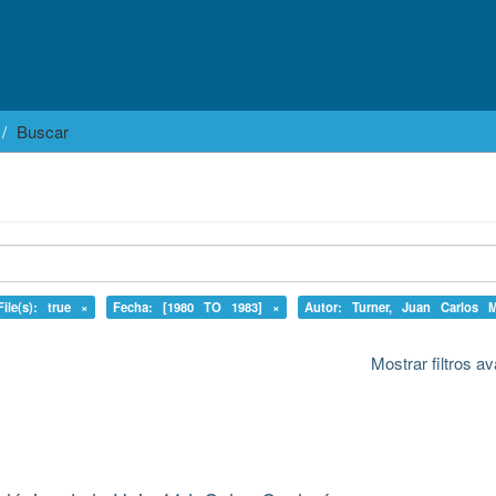
Buscar
ile(s): true ×
Fecha: [1980 TO 1983] ×
Autor: Turner, Juan Carlos 
Mostrar filtros 