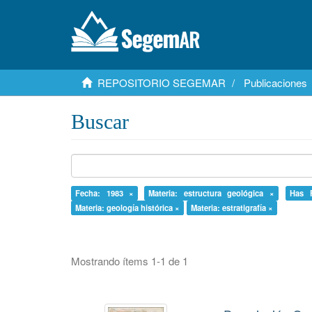
REPOSITORIO SEGEMAR
Publicaciones
Buscar
Fecha: 1983 ×
Materia: estructura geológica ×
Has F
Materia: geología histórica ×
Materia: estratigrafía ×
Mostrando ítems 1-1 de 1