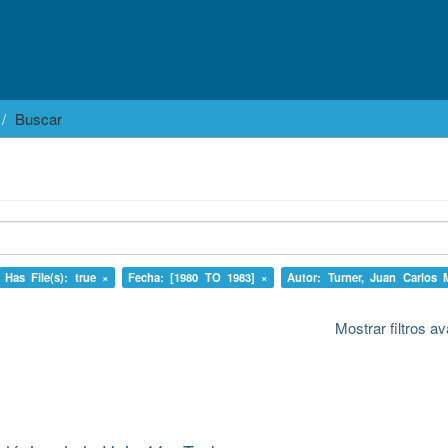
Buscar
Has File(s): true ×
Fecha: [1980 TO 1983] ×
Autor: Turner, Juan Carlos 
Mostrar filtros 