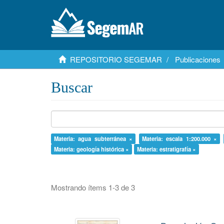
REPOSITORIO SEGEMAR
Publicaciones
Buscar
Materia: agua subterránea ×
Materia: escala 1:200.000 ×
Materia: geología histórica ×
Materia: estratigrafía ×
Mostrando ítems 1-3 de 3