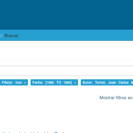
Buscar
 File(s): true ×
Fecha: [1980 TO 1983] ×
Autor: Turner, Juan Carlos 
Mostrar filtros 