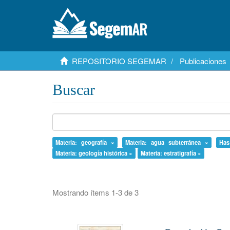
REPOSITORIO SEGEMAR
Publicaciones
Buscar
Materia: geografía ×
Materia: agua subterránea ×
Has
Materia: geología histórica ×
Materia: estratigrafía ×
Mostrando ítems 1-3 de 3