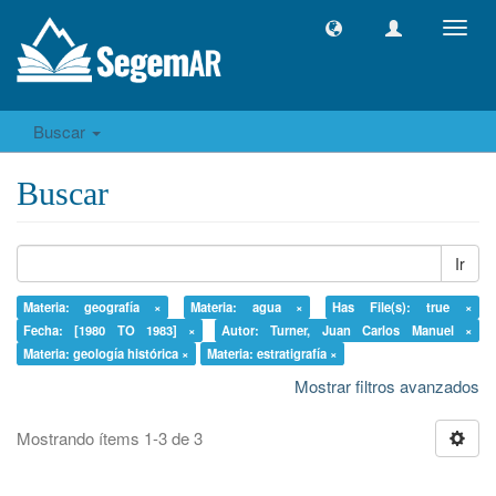
Camb
naveg
Buscar
Buscar
Ir
Materia: geografía ×
Materia: agua ×
Has File(s): true ×
Fecha: [1980 TO 1983] ×
Autor: Turner, Juan Carlos Manuel ×
Materia: geología histórica ×
Materia: estratigrafía ×
Mostrar filtros avanzados
Mostrando ítems 1-3 de 3