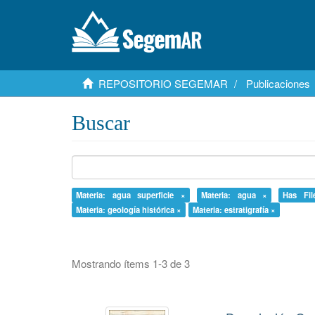
REPOSITORIO SEGEMAR
Publicaciones
Buscar
Materia: agua superficie ×
Materia: agua ×
Has Fil
Materia: geología histórica ×
Materia: estratigrafía ×
Mostrando ítems 1-3 de 3