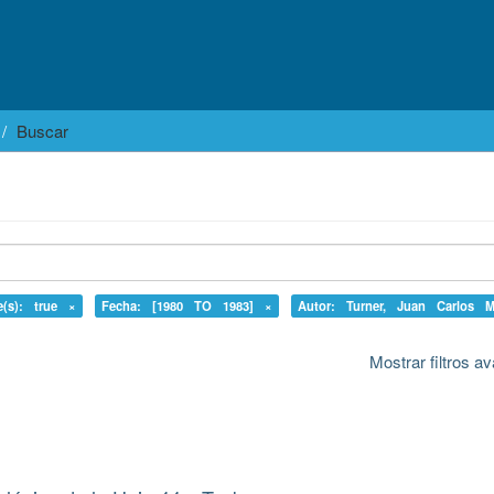
Buscar
e(s): true ×
Fecha: [1980 TO 1983] ×
Autor: Turner, Juan Carlos 
Mostrar filtros 