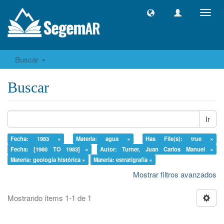
Camb
naveg
Buscar
Buscar
Ir
Fecha: 1983 ×
Materia: agua ×
Has File(s): true ×
Fecha: [1980 TO 1983] ×
Autor: Turner, Juan Carlos Manuel ×
Materia: geología histórica ×
Materia: estratigrafía ×
Mostrar filtros avanzados
Mostrando ítems 1-1 de 1