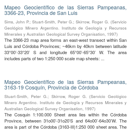
Mapeo Geocientífico de las Sierras Pampeanas,
3366-23, Provincia de San Luis
Sims, John P.
;
Stuart-Smith, Peter G.
;
Skirrow, Roger G.
(
Servicio
Geológico Minero Argentino. Instituto de Geología y Recursos
Minerales y Australian Geological Survey Organisation
,
1997
)
The 3366-23 map area forms an east-west transect within San
Luis and Córdoba Provinces; ~46km by 40km between latitude
33°00’-33°20’ S and longitude 65°00’-65°30’ W. The area
includes parts of two 1:250 000 scale map sheets: ...
Mapeo Geocientífico de las Sierras Pampeanas,
3163-19 Cosquín, Provincia de Córdoba
Stuart-Smith, Peter G.
;
Skirrow, Roger G.
(
Servicio Geológico
Minero Argentino. Instituto de Geología y Recursos Minerales y
Australian Geological Survey Organisation
,
1997
)
The Cosquin 1:100.000 Sheet area lies within the Córdoba
Province, between 31o00’-31o20’S and 64o00’-64o30’W. The
area is part of the Córdoba (3163-III)1:250 000 sheet area. The