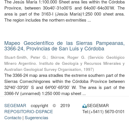
The Jesús María 1:100.000 Sheet area lies within the Córdoba
Province, between 30o40’-31o00’S and 64o00’-64o30’W. The
area is part of the 3163-I (Jesús María)1:250 000 sheet area.
The region includes the northern extremities ...
Mapeo Geocientífico de las Sierras Pampeanas,
3366-24, Provincias de San Luis y Córdoba
Stuart-Smith, Peter G.
;
Skirrow, Roger G.
(
Servicio Geológico
Minero Argentino. Instituto de Geología y Recursos Minerales y
Australian Geological Survey Organisation
,
1997
)
The 3366-24 map area stradles the extreme southern part of the
Sierras Comechingones within the Córdoba Province between
32º40’-33º20’ S and 64º00’-65º30’ W. The area is part of the
3366-IV (unnamed) 1:250 000 map sheet ...
SEGEMAR
copyright © 2019
SEGEMAR
REPOSITORIO-DSPACE
Tel:(+5411) 5670-0101
Contacto
|
Sugerencias