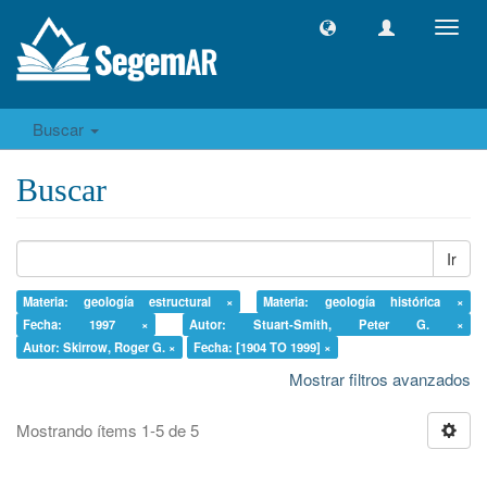
Camb
naveg
Buscar
Buscar
Ir
Materia: geología estructural ×
Materia: geología histórica ×
Fecha: 1997 ×
Autor: Stuart-Smith, Peter G. ×
Autor: Skirrow, Roger G. ×
Fecha: [1904 TO 1999] ×
Mostrar filtros avanzados
Mostrando ítems 1-5 de 5