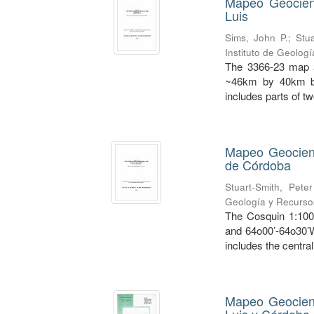
Mapeo Geocient
Luis
Sims, John P.
;
Stu
Instituto de Geolog
The 3366-23 map a
~46km by 40km bet
includes parts of t
Mapeo Geocient
de Córdoba
Stuart-Smith, Pete
Geología y Recursos
The Cosquin 1:100
and 64o00’-64o30’W
includes the central 
Mapeo Geocient