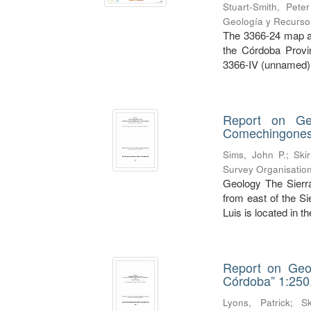
Stuart-Smith, Pete
Geología y Recursos
The 3366-24 map ar
the Córdoba Provi
3366-IV (unnamed) 
Report on Ge
Comechingones"
Sims, John P.
;
Ski
Survey Organisatio
Geology The Sier
from east of the S
Luis is located in th
Report on Geol
Córdoba” 1:250
Lyons, Patrick
;
S