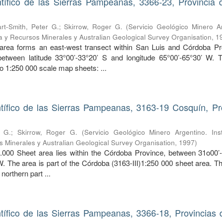
ífico de las Sierras Pampeanas, 3366-23, Provincia
art-Smith, Peter G.
;
Skirrow, Roger G.
(
Servicio Geológico Minero Ar
ía y Recursos Minerales y Australian Geological Survey Organisation
,
1
rea forms an east-west transect within San Luis and Córdoba Pr
ween latitude 33°00’-33°20’ S and longitude 65°00’-65°30’ W. 
wo 1:250 000 scale map sheets: ...
ífico de las Sierras Pampeanas, 3163-19 Cosquín, Pr
r G.
;
Skirrow, Roger G.
(
Servicio Geológico Minero Argentino. Inst
 Minerales y Australian Geological Survey Organisation
,
1997
)
.000 Sheet area lies within the Córdoba Province, between 31o00’
. The area is part of the Córdoba (3163-III)1:250 000 sheet area. T
northern part ...
ífico de las Sierras Pampeanas, 3366-18, Provincias