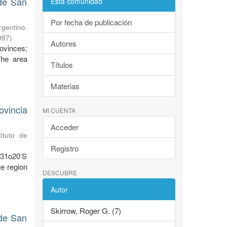
 de San
Esta comunidad
Por fecha de publicación
gentino.
997
)
Autores
ovinces;
The area
Títulos
Materias
ovincia
MI CUENTA
Acceder
ituto de
Registro
-31o20’S
he region
DESCUBRE
Autor
Skirrow, Roger G. (7)
 de San