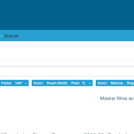
Buscar
Fecha: 1997 ×
Autor: Stuart-Smith, Peter G. ×
Autor: Skirrow, Ro
Mostrar filtros 