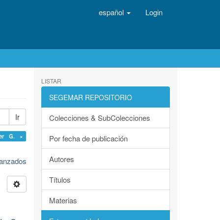
español
Login
LISTAR
SEGEMAR REPOSITORIO
Ir
Colecciones & SubColecciones
ger G. ×
Por fecha de publicación
Autores
avanzados
Títulos
Materias