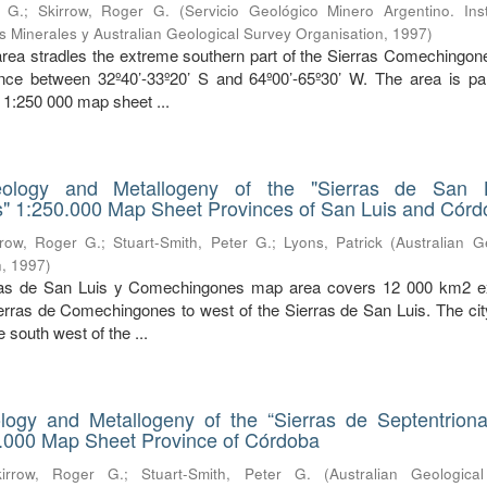
r G.
;
Skirrow, Roger G.
(
Servicio Geológico Minero Argentino. Inst
 Minerales y Australian Geological Survey Organisation
,
1997
)
ea stradles the extreme southern part of the Sierras Comechingone
nce between 32º40’-33º20’ S and 64º00’-65º30’ W. The area is par
1:250 000 map sheet ...
ology and Metallogeny of the "Sierras de San 
 1:250.000 Map Sheet Provinces of San Luis and Córd
rrow, Roger G.
;
Stuart-Smith, Peter G.
;
Lyons, Patrick
(
Australian G
n
,
1997
)
ras de San Luis y Comechingones map area covers 12 000 km2 e
ierras de Comechingones to west of the Sierras de San Luis. The cit
e south west of the ...
ogy and Metallogeny of the “Sierras de Septentrion
.000 Map Sheet Province of Córdoba
kirrow, Roger G.
;
Stuart-Smith, Peter G.
(
Australian Geologica