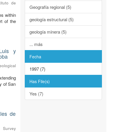
ituto de
Geografía regional (5)
s within
geología estructural (5)
t of the
geología minera (5)
... más
Luis y
oba
Fecha
eological
1997 (7)
xtending
Has File(s)
y of San
Yes (7)
ales de
l Survey