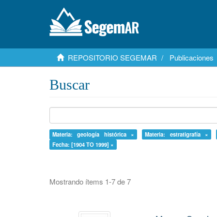
REPOSITORIO SEGEMAR
Publicaciones
Buscar
Materia: geología histórica ×
Materia: estratigrafía ×
Fecha: [1904 TO 1999] ×
Mostrando ítems 1-7 de 7