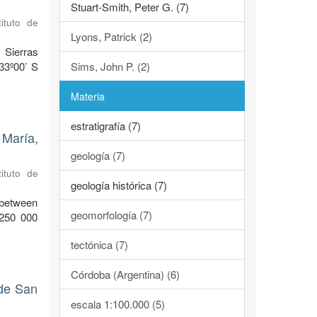
Stuart-Smith, Peter G. (7)
ituto de
Lyons, Patrick (2)
 Sierras
33º00’ S
Sims, John P. (2)
Materia
estratigrafía (7)
María,
geología (7)
ituto de
geología histórica (7)
between
geomorfología (7)
:250 000
tectónica (7)
Córdoba (Argentina) (6)
 de San
escala 1:100.000 (5)