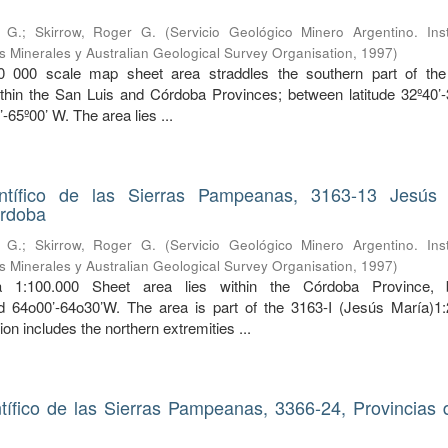
r G.
;
Skirrow, Roger G.
(
Servicio Geológico Minero Argentino. Inst
 Minerales y Australian Geological Survey Organisation
,
1997
)
 000 scale map sheet area straddles the southern part of the
hin the San Luis and Córdoba Provinces; between latitude 32º40’-
-65º00’ W. The area lies ...
tífico de las Sierras Pampeanas, 3163-13 Jesús 
órdoba
r G.
;
Skirrow, Roger G.
(
Servicio Geológico Minero Argentino. Inst
 Minerales y Australian Geological Survey Organisation
,
1997
)
 1:100.000 Sheet area lies within the Córdoba Province, 
d 64o00’-64o30’W. The area is part of the 3163-I (Jesús María)1
on includes the northern extremities ...
ífico de las Sierras Pampeanas, 3366-24, Provincias