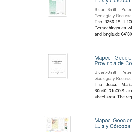
Luis y Córdoba
Stuart-Smith, Pete
Geología y Recursos
The 3366-18 1:100
Comechingones wit
and longitude 64º30’
Mapeo Geocien
Provincia de C
Stuart-Smith, Pete
Geología y Recursos
The Jesús María
30o40’-31o00’S an
sheet area. The regi
Mapeo Geocient
Luis y Córdoba