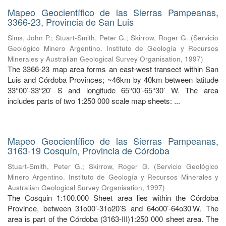
Mapeo Geocientífico de las Sierras Pampeanas,
3366-23, Provincia de San Luis
Sims, John P.
;
Stuart-Smith, Peter G.
;
Skirrow, Roger G.
(
Servicio
Geológico Minero Argentino. Instituto de Geología y Recursos
Minerales y Australian Geological Survey Organisation
,
1997
)
The 3366-23 map area forms an east-west transect within San
Luis and Córdoba Provinces; ~46km by 40km between latitude
33°00’-33°20’ S and longitude 65°00’-65°30’ W. The area
includes parts of two 1:250 000 scale map sheets: ...
Mapeo Geocientífico de las Sierras Pampeanas,
3163-19 Cosquín, Provincia de Córdoba
Stuart-Smith, Peter G.
;
Skirrow, Roger G.
(
Servicio Geológico
Minero Argentino. Instituto de Geología y Recursos Minerales y
Australian Geological Survey Organisation
,
1997
)
The Cosquin 1:100.000 Sheet area lies within the Córdoba
Province, between 31o00’-31o20’S and 64o00’-64o30’W. The
area is part of the Córdoba (3163-III)1:250 000 sheet area. The