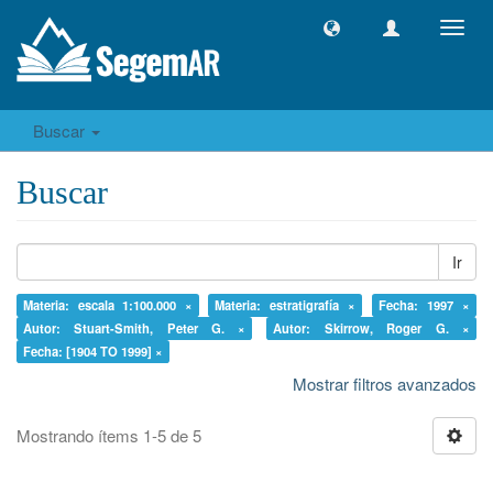
Camb
naveg
Buscar
Buscar
Ir
Materia: escala 1:100.000 ×
Materia: estratigrafía ×
Fecha: 1997 ×
Autor: Stuart-Smith, Peter G. ×
Autor: Skirrow, Roger G. ×
Fecha: [1904 TO 1999] ×
Mostrar filtros avanzados
Mostrando ítems 1-5 de 5