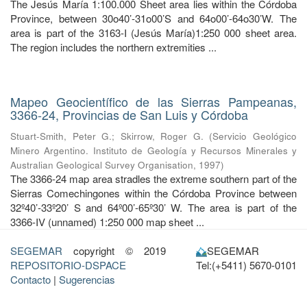
The Jesús María 1:100.000 Sheet area lies within the Córdoba
Province, between 30o40’-31o00’S and 64o00’-64o30’W. The
area is part of the 3163-I (Jesús María)1:250 000 sheet area.
The region includes the northern extremities ...
Mapeo Geocientífico de las Sierras Pampeanas,
3366-24, Provincias de San Luis y Córdoba
Stuart-Smith, Peter G.
;
Skirrow, Roger G.
(
Servicio Geológico
Minero Argentino. Instituto de Geología y Recursos Minerales y
Australian Geological Survey Organisation
,
1997
)
The 3366-24 map area stradles the extreme southern part of the
Sierras Comechingones within the Córdoba Province between
32º40’-33º20’ S and 64º00’-65º30’ W. The area is part of the
3366-IV (unnamed) 1:250 000 map sheet ...
SEGEMAR
copyright © 2019
SEGEMAR
REPOSITORIO-DSPACE
Tel:(+5411) 5670-0101
Contacto
|
Sugerencias