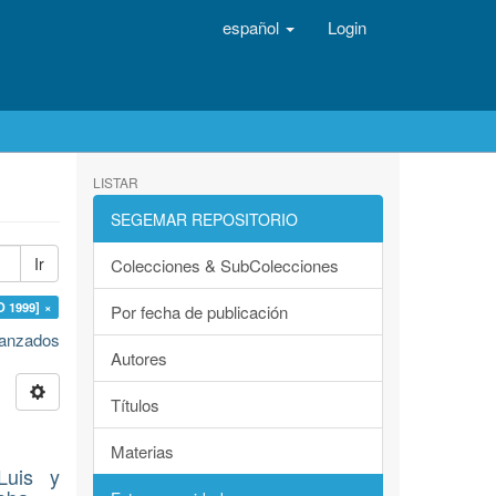
español
Login
LISTAR
SEGEMAR REPOSITORIO
Ir
Colecciones & SubColecciones
O 1999] ×
Por fecha de publicación
avanzados
Autores
Títulos
Materias
Luis y