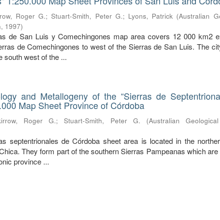
 1:250.000 Map Sheet Provinces of San Luis and Córd
rrow, Roger G.
;
Stuart-Smith, Peter G.
;
Lyons, Patrick
(
Australian G
n
,
1997
)
ras de San Luis y Comechingones map area covers 12 000 km2 e
ierras de Comechingones to west of the Sierras de San Luis. The cit
e south west of the ...
ogy and Metallogeny of the “Sierras de Septentrion
.000 Map Sheet Province of Córdoba
kirrow, Roger G.
;
Stuart-Smith, Peter G.
(
Australian Geologica
s septentrionales de Córdoba sheet area is located in the norther
Chica. They form part of the southern Sierras Pampeanas which are p
nic province ...