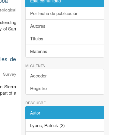
oba
Esta comunidad
eological
Por fecha de publicación
xtending
Autores
y of San
Títulos
Materias
ales de
MI CUENTA
l Survey
Acceder
n Sierra
Registro
art of a
DESCUBRE
Autor
Lyons, Patrick (2)