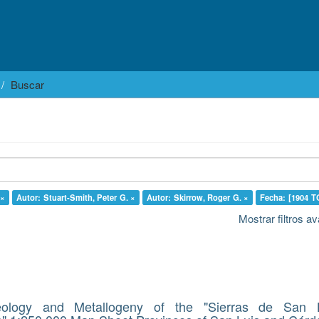
Buscar
 ×
Autor: Stuart-Smith, Peter G. ×
Autor: Skirrow, Roger G. ×
Fecha: [1904 T
Mostrar filtros 
ology and Metallogeny of the "Sierras de San 