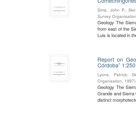
Comechingones"
Sims, John P.
;
Ski
Survey Organisatio
Geology The Sier
from east of the S
Luis is located in th
Report on Geol
Córdoba” 1:250
Lyons, Patrick
;
S
Organisation
,
1997
)
Geology The Sierra
Grande and Sierra 
distinct morphotecto