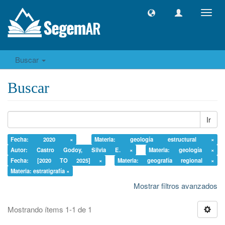
Camb
naveg
Buscar
Buscar
Ir
Fecha: 2020 ×
Materia: geología estructural ×
Autor: Castro Godoy, Silvia E. ×
Materia: geología ×
Fecha: [2020 TO 2025] ×
Materia: geografía regional ×
Materia: estratigrafía ×
Mostrar filtros avanzados
Mostrando ítems 1-1 de 1