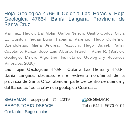
Hoja Geológica 4769-II Colonia Las Heras y Hoja
Geológica 4766-I Bahía Lángara, Provincia de
Santa Cruz
Martínez, Héctor
;
Dal Molín, Carlos Nelson
;
Castro Godoy, Silvia
E.
;
Quintón Piegas Luna, Fabiana
;
Marengo, Hugo Guillermo
;
Dzendoletas, María Andrea
;
Pezzuchi, Hugo Daniel
;
Parisi,
Cayetano
;
Panza, José Luis Alberto
;
Franchi, Mario R.
(
Servicio
Geológico Minero Argentino. Instituto de Geología y Recursos
Minerales
,
2020
)
Las Hojas Geológicas 4769-II, Colonia Las Heras y 4766-I,
Bahía Lángara, ubicadas en el extremo nororiental de la
provincia de Santa Cruz, abarcan parte del centro de cuenca y
del flanco sur de la provincia geológica Cuenca ...
SEGEMAR
copyright © 2019
SEGEMAR
REPOSITORIO-DSPACE
Tel:(+5411) 5670-0101
Contacto
|
Sugerencias