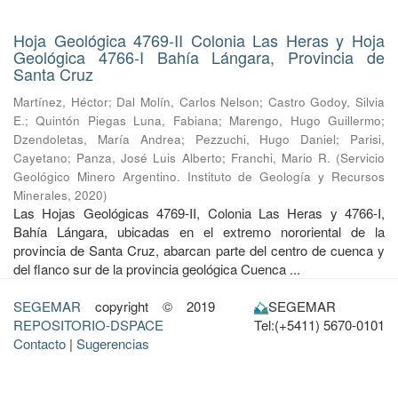
Hoja Geológica 4769-II Colonia Las Heras y Hoja
Geológica 4766-I Bahía Lángara, Provincia de
Santa Cruz
Martínez, Héctor
;
Dal Molín, Carlos Nelson
;
Castro Godoy, Silvia
E.
;
Quintón Piegas Luna, Fabiana
;
Marengo, Hugo Guillermo
;
Dzendoletas, María Andrea
;
Pezzuchi, Hugo Daniel
;
Parisi,
Cayetano
;
Panza, José Luis Alberto
;
Franchi, Mario R.
(
Servicio
Geológico Minero Argentino. Instituto de Geología y Recursos
Minerales
,
2020
)
Las Hojas Geológicas 4769-II, Colonia Las Heras y 4766-I,
Bahía Lángara, ubicadas en el extremo nororiental de la
provincia de Santa Cruz, abarcan parte del centro de cuenca y
del flanco sur de la provincia geológica Cuenca ...
SEGEMAR
copyright © 2019
SEGEMAR
REPOSITORIO-DSPACE
Tel:(+5411) 5670-0101
Contacto
|
Sugerencias