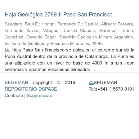
Hoja Geológica 2769-II Paso San Francisco
Seggiaro, Raúl E.
;
Hongn, Fernando D.
;
Castillo, Alfredo
;
Pereyra,
Fernando Xavier
;
Villegas, Daniela Claudia
;
Martínez, Liliana
;
González, Osvaldo Edgar
(
Servicio Geológico Minero Argentino.
Instituto de Geología y Recursos Minerales
,
2006
)
La Hoja Paso San Francisco se ubica en el extremo sur de la
Puna Austral dentro de la provincia de Catamarca. La Puna es
una altiplanicie con un nivel de base de 4000 m s.n.m., con
serranías y aparatos volcánicos alineados ...
SEGEMAR
copyright © 2019
SEGEMAR
REPOSITORIO-DSPACE
Tel:(+5411) 5670-0101
Contacto
|
Sugerencias