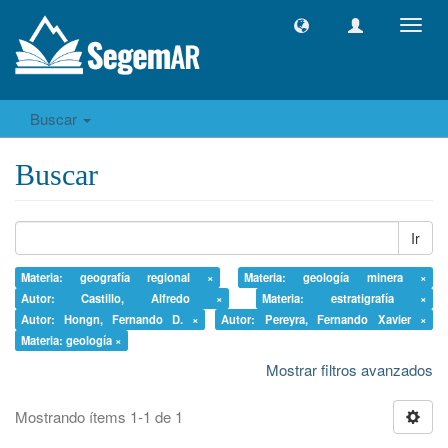
Camb
naveg
Buscar
Buscar
Ir
Materia: geografía regional ×
Materia: geología minera ×
Autor: Castillo, Alfredo ×
Materia: estratigrafía ×
Autor: Hongn, Fernando D. ×
Autor: Pereyra, Fernando Xavier ×
Materia: geología ×
Mostrar filtros avanzados
Mostrando ítems 1-1 de 1