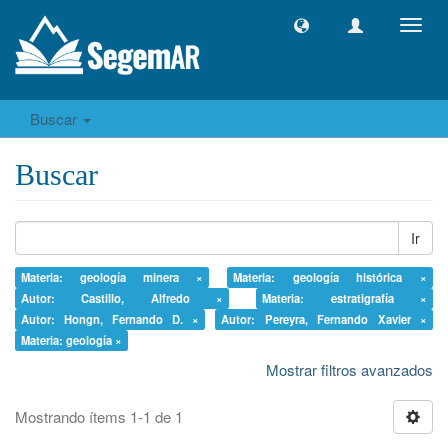
Camb
naveg
Buscar
Buscar
Ir
Materia: geología minera ×
Materia: geología histórica ×
Autor: Castillo, Alfredo ×
Materia: estratigrafía ×
Autor: Hongn, Fernando D. ×
Autor: Pereyra, Fernando Xavier ×
Materia: geología ×
Mostrar filtros avanzados
Mostrando ítems 1-1 de 1