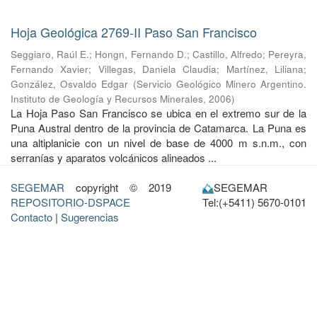
Hoja Geológica 2769-II Paso San Francisco
Seggiaro, Raúl E.
;
Hongn, Fernando D.
;
Castillo, Alfredo
;
Pereyra,
Fernando Xavier
;
Villegas, Daniela Claudia
;
Martínez, Liliana
;
González, Osvaldo Edgar
(
Servicio Geológico Minero Argentino.
Instituto de Geología y Recursos Minerales
,
2006
)
La Hoja Paso San Francisco se ubica en el extremo sur de la
Puna Austral dentro de la provincia de Catamarca. La Puna es
una altiplanicie con un nivel de base de 4000 m s.n.m., con
serranías y aparatos volcánicos alineados ...
SEGEMAR
copyright © 2019
SEGEMAR
REPOSITORIO-DSPACE
Tel:(+5411) 5670-0101
Contacto
|
Sugerencias