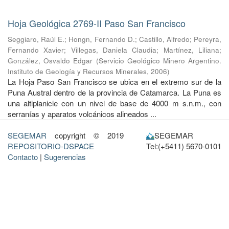
Hoja Geológica 2769-II Paso San Francisco
Seggiaro, Raúl E.
;
Hongn, Fernando D.
;
Castillo, Alfredo
;
Pereyra,
Fernando Xavier
;
Villegas, Daniela Claudia
;
Martínez, Liliana
;
González, Osvaldo Edgar
(
Servicio Geológico Minero Argentino.
Instituto de Geología y Recursos Minerales
,
2006
)
La Hoja Paso San Francisco se ubica en el extremo sur de la
Puna Austral dentro de la provincia de Catamarca. La Puna es
una altiplanicie con un nivel de base de 4000 m s.n.m., con
serranías y aparatos volcánicos alineados ...
SEGEMAR
copyright © 2019
SEGEMAR
REPOSITORIO-DSPACE
Tel:(+5411) 5670-0101
Contacto
|
Sugerencias