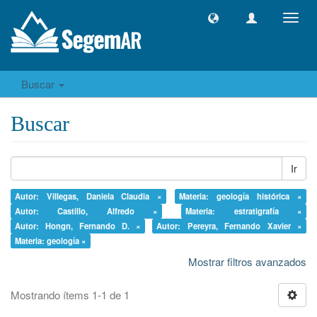
Camb
naveg
Buscar
Buscar
Ir
Autor: Villegas, Daniela Claudia ×
Materia: geología histórica ×
Autor: Castillo, Alfredo ×
Materia: estratigrafía ×
Autor: Hongn, Fernando D. ×
Autor: Pereyra, Fernando Xavier ×
Materia: geología ×
Mostrar filtros avanzados
Mostrando ítems 1-1 de 1