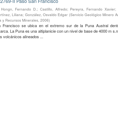
 2769-II Paso San Francisco
;
Hongn, Fernando D.
;
Castillo, Alfredo
;
Pereyra, Fernando Xavier
rtínez, Liliana
;
González, Osvaldo Edgar
(
Servicio Geológico Minero A
ía y Recursos Minerales
,
2006
)
Francisco se ubica en el extremo sur de la Puna Austral dent
arca. La Puna es una altiplanicie con un nivel de base de 4000 m s.
s volcánicos alineados ...