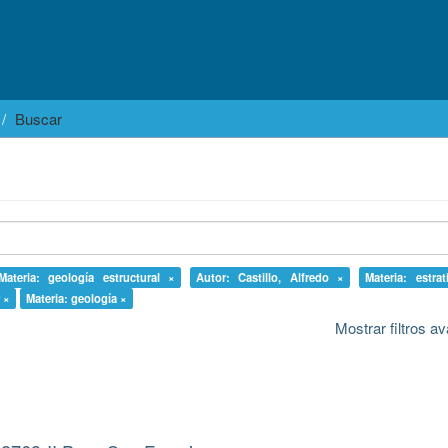
Buscar
Materia: geología estructural ×
Autor: Castillo, Alfredo ×
Materia: estrat
 ×
Materia: geología ×
Mostrar filtros 