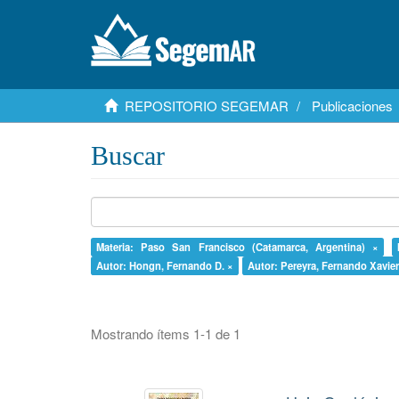
REPOSITORIO SEGEMAR
Publicaciones
Buscar
Materia: Paso San Francisco (Catamarca, Argentina) ×
Autor: Hongn, Fernando D. ×
Autor: Pereyra, Fernando Xavier
Mostrando ítems 1-1 de 1