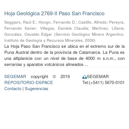
Hoja Geológica 2769-II Paso San Francisco
Seggiaro, Raúl E.
;
Hongn, Fernando D.
;
Castillo, Alfredo
;
Pereyra,
Fernando Xavier
;
Villegas, Daniela Claudia
;
Martínez, Liliana
;
González, Osvaldo Edgar
(
Servicio Geológico Minero Argentino.
Instituto de Geología y Recursos Minerales
,
2006
)
La Hoja Paso San Francisco se ubica en el extremo sur de la
Puna Austral dentro de la provincia de Catamarca. La Puna es
una altiplanicie con un nivel de base de 4000 m s.n.m., con
serranías y aparatos volcánicos alineados ...
SEGEMAR
copyright © 2019
SEGEMAR
REPOSITORIO-DSPACE
Tel:(+5411) 5670-0101
Contacto
|
Sugerencias