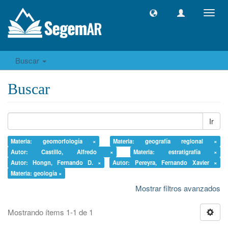
Camb
naveg
Buscar
Buscar
Ir
Materia: geomorfología ×
Materia: geografía regional ×
Autor: Castillo, Alfredo ×
Materia: estratigrafía ×
Autor: Hongn, Fernando D. ×
Autor: Pereyra, Fernando Xavier ×
Materia: geología ×
Mostrar filtros avanzados
Mostrando ítems 1-1 de 1