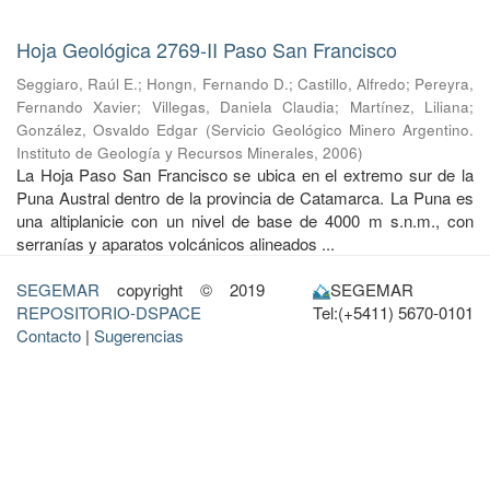
Hoja Geológica 2769-II Paso San Francisco
Seggiaro, Raúl E.
;
Hongn, Fernando D.
;
Castillo, Alfredo
;
Pereyra,
Fernando Xavier
;
Villegas, Daniela Claudia
;
Martínez, Liliana
;
González, Osvaldo Edgar
(
Servicio Geológico Minero Argentino.
Instituto de Geología y Recursos Minerales
,
2006
)
La Hoja Paso San Francisco se ubica en el extremo sur de la
Puna Austral dentro de la provincia de Catamarca. La Puna es
una altiplanicie con un nivel de base de 4000 m s.n.m., con
serranías y aparatos volcánicos alineados ...
SEGEMAR
copyright © 2019
SEGEMAR
REPOSITORIO-DSPACE
Tel:(+5411) 5670-0101
Contacto
|
Sugerencias