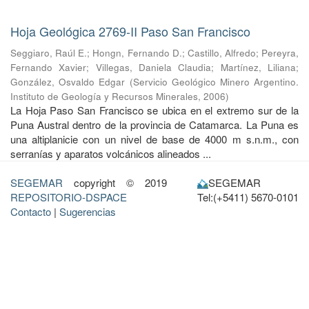
Hoja Geológica 2769-II Paso San Francisco
Seggiaro, Raúl E.
;
Hongn, Fernando D.
;
Castillo, Alfredo
;
Pereyra,
Fernando Xavier
;
Villegas, Daniela Claudia
;
Martínez, Liliana
;
González, Osvaldo Edgar
(
Servicio Geológico Minero Argentino.
Instituto de Geología y Recursos Minerales
,
2006
)
La Hoja Paso San Francisco se ubica en el extremo sur de la
Puna Austral dentro de la provincia de Catamarca. La Puna es
una altiplanicie con un nivel de base de 4000 m s.n.m., con
serranías y aparatos volcánicos alineados ...
SEGEMAR
copyright © 2019
SEGEMAR
REPOSITORIO-DSPACE
Tel:(+5411) 5670-0101
Contacto
|
Sugerencias