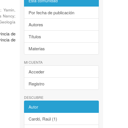
Esta comunidad
.
;
Yamin,
Por fecha de publicación
is Nancy
;
 Geología
Autores
vincia de
Títulos
vincia de
Materias
MI CUENTA
Acceder
Registro
DESCUBRE
Autor
Cardó, Raúl (1)