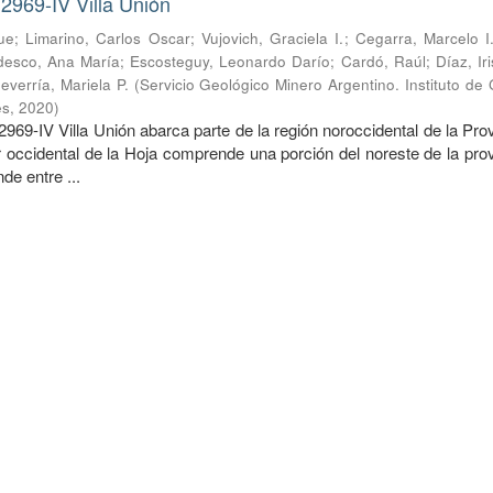
2969-IV Villa Unión
ue
;
Limarino, Carlos Oscar
;
Vujovich, Graciela I.
;
Cegarra, Marcelo I
desco, Ana María
;
Escosteguy, Leonardo Darío
;
Cardó, Raúl
;
Díaz, Ir
everría, Mariela P.
(
Servicio Geológico Minero Argentino. Instituto de
es
,
2020
)
969-IV Villa Unión abarca parte de la región noroccidental de la Pro
r occidental de la Hoja comprende una porción del noreste de la pro
de entre ...