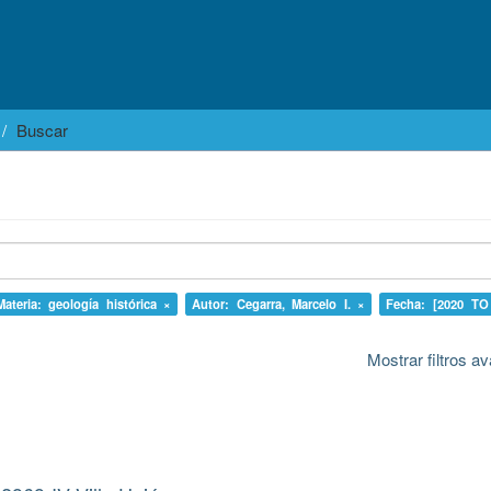
Buscar
Materia: geología histórica ×
Autor: Cegarra, Marcelo I. ×
Fecha: [2020 TO
Mostrar filtros 