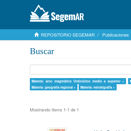
REPOSITORIO SEGEMAR
Publicaciones
Buscar
Materia: arco magmático Ordovícico medio a superior ×
Materia: geografía regional ×
Materia: estratigrafía ×
Mostrando ítems 1-1 de 1