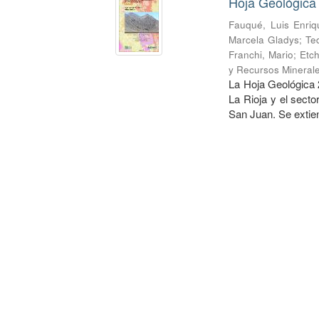
Hoja Geológica 
Fauqué, Luis Enriq
Marcela Gladys
;
Te
Franchi, Mario
;
Etch
y Recursos Mineral
La Hoja Geológica 2
La Rioja y el secto
San Juan. Se extien