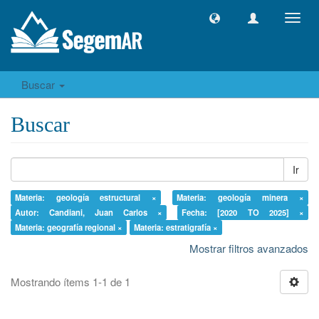
Camb
naveg
Buscar
Buscar
Ir
Materia: geología estructural ×
Materia: geología minera ×
Autor: Candiani, Juan Carlos ×
Fecha: [2020 TO 2025] ×
Materia: geografía regional ×
Materia: estratigrafía ×
Mostrar filtros avanzados
Mostrando ítems 1-1 de 1