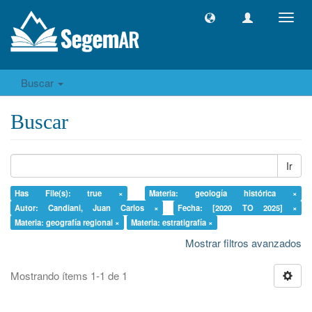
Camb
naveg
Buscar
Buscar
Ir
Has File(s): true ×
Materia: geología histórica ×
Autor: Candiani, Juan Carlos ×
Fecha: [2020 TO 2025] ×
Materia: geografía regional ×
Materia: estratigrafía ×
Mostrar filtros avanzados
Mostrando ítems 1-1 de 1