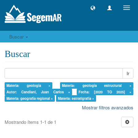
Camb
naveg
Buscar
Buscar
Ir
Materia: geología ×
Materia: geología estructural ×
Autor: Candiani, Juan Carlos ×
Fecha: [2020 TO 2025] ×
Materia: geografía regional ×
Materia: estratigrafía ×
Mostrar filtros avanzados
Mostrando ítems 1-1 de 1