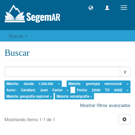
Camb
naveg
Buscar
Buscar
Ir
Materia: escala 1:250.000 ×
Materia: geología estructural ×
Autor: Candiani, Juan Carlos ×
Fecha: [2020 TO 2025] ×
Materia: geografía regional ×
Materia: estratigrafía ×
Mostrar filtros avanzados
Mostrando ítems 1-1 de 1