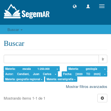
Camb
naveg
Buscar
Buscar
Ir
Materia: escala 1:250.000 ×
Materia: geología ×
Autor: Candiani, Juan Carlos ×
Fecha: [2020 TO 2025] ×
Materia: geografía regional ×
Materia: estratigrafía ×
Mostrar filtros avanzados
Mostrando ítems 1-1 de 1