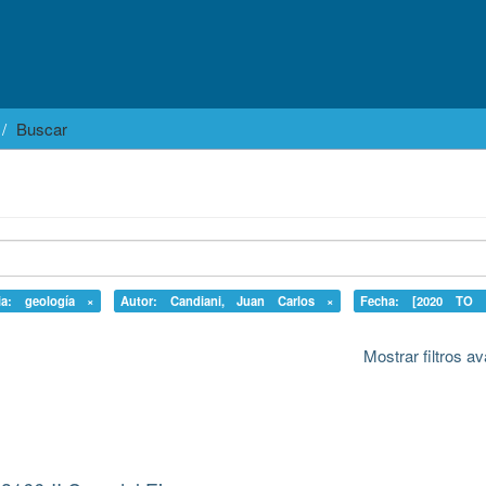
Buscar
ria: geología ×
Autor: Candiani, Juan Carlos ×
Fecha: [2020 TO 
Mostrar filtros 