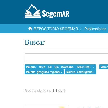
REPOSITORIO SEGEMAR
Publicaciones
Buscar
Materia: Cruz del Eje (Córdoba, Argentina) ×
Mate
Materia: geografía regional ×
Materia: estratigrafía ×
Mostrando ítems 1-1 de 1