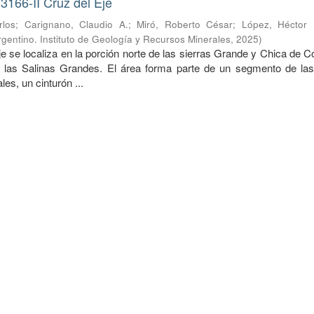
3166-II Cruz del Eje
rlos
;
Carignano, Claudio A.
;
Miró, Roberto César
;
López, Héctor
gentino. Instituto de Geología y Recursos Minerales
,
2025
)
e se localiza en la porción norte de las sierras Grande y Chica de 
e las Salinas Grandes. El área forma parte de un segmento de las
s, un cinturón ...