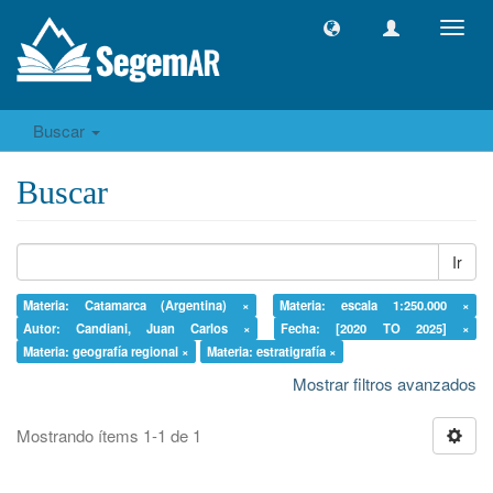
Camb
naveg
Buscar
Buscar
Ir
Materia: Catamarca (Argentina) ×
Materia: escala 1:250.000 ×
Autor: Candiani, Juan Carlos ×
Fecha: [2020 TO 2025] ×
Materia: geografía regional ×
Materia: estratigrafía ×
Mostrar filtros avanzados
Mostrando ítems 1-1 de 1