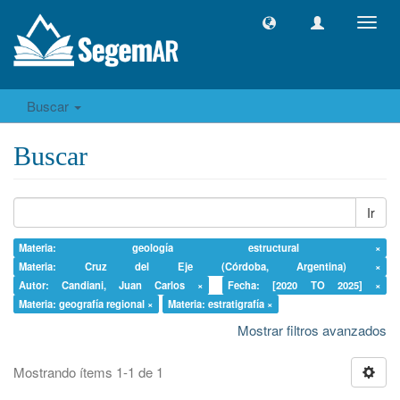
Camb
naveg
Buscar
Buscar
Ir
Materia: geología estructural ×
Materia: Cruz del Eje (Córdoba, Argentina) ×
Autor: Candiani, Juan Carlos ×
Fecha: [2020 TO 2025] ×
Materia: geografía regional ×
Materia: estratigrafía ×
Mostrar filtros avanzados
Mostrando ítems 1-1 de 1