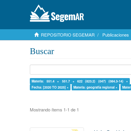
REPOSITORIO SEGEMAR
Publicaciones
Buscar
Materia: 551.4 + 551.7 + 622 (823.2) (047) (084.3-14) ×
Fecha: [2020 TO 2025] ×
Materia: geografía regional ×
Materi
Mostrando ítems 1-1 de 1