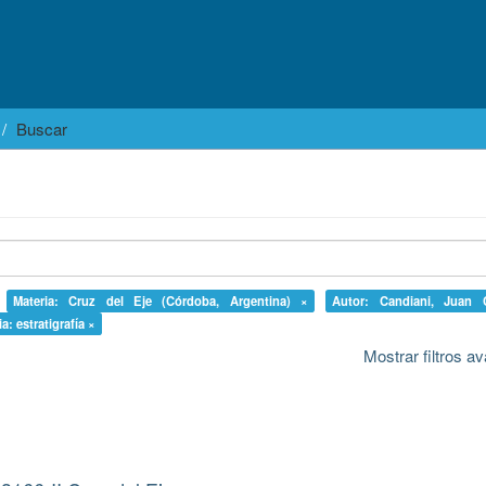
Buscar
Materia: Cruz del Eje (Córdoba, Argentina) ×
Autor: Candiani, Juan 
a: estratigrafía ×
Mostrar filtros 