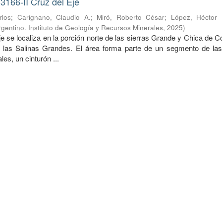
3166-II Cruz del Eje
rlos
;
Carignano, Claudio A.
;
Miró, Roberto César
;
López, Héctor
gentino. Instituto de Geología y Recursos Minerales
,
2025
)
e se localiza en la porción norte de las sierras Grande y Chica de 
e las Salinas Grandes. El área forma parte de un segmento de las
s, un cinturón ...