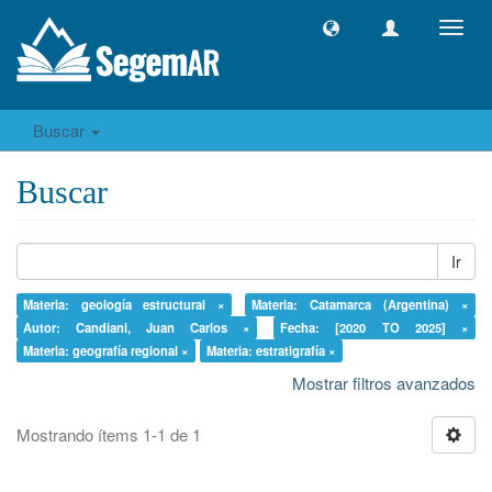
Camb
naveg
Buscar
Buscar
Ir
Materia: geología estructural ×
Materia: Catamarca (Argentina) ×
Autor: Candiani, Juan Carlos ×
Fecha: [2020 TO 2025] ×
Materia: geografía regional ×
Materia: estratigrafía ×
Mostrar filtros avanzados
Mostrando ítems 1-1 de 1