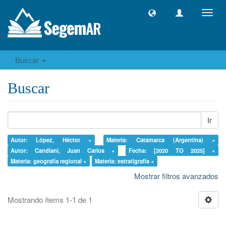
Camb
naveg
Buscar
Buscar
Ir
Autor: López, Héctor ×
Materia: Catamarca (Argentina) ×
Autor: Candiani, Juan Carlos ×
Fecha: [2020 TO 2025] ×
Materia: geografía regional ×
Materia: estratigrafía ×
Mostrar filtros avanzados
Mostrando ítems 1-1 de 1