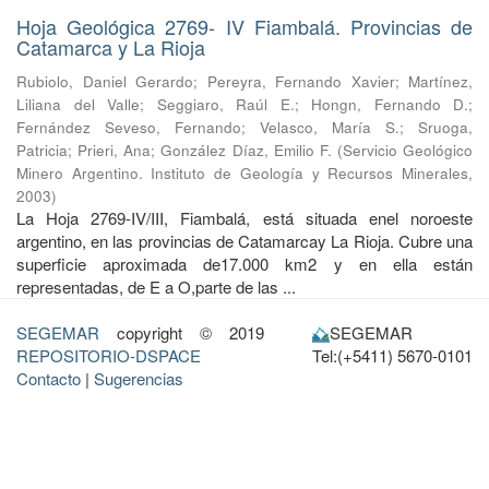
Hoja Geológica 2769- IV Fiambalá. Provincias de
Catamarca y La Rioja
Rubiolo, Daniel Gerardo
;
Pereyra, Fernando Xavier
;
Martínez,
Liliana del Valle
;
Seggiaro, Raúl E.
;
Hongn, Fernando D.
;
Fernández Seveso, Fernando
;
Velasco, María S.
;
Sruoga,
Patricia
;
Prieri, Ana
;
González Díaz, Emilio F.
(
Servicio Geológico
Minero Argentino. Instituto de Geología y Recursos Minerales
,
2003
)
La Hoja 2769-IV/III, Fiambalá, está situada enel noroeste
argentino, en las provincias de Catamarcay La Rioja. Cubre una
superficie aproximada de17.000 km2 y en ella están
representadas, de E a O,parte de las ...
SEGEMAR
copyright © 2019
SEGEMAR
REPOSITORIO-DSPACE
Tel:(+5411) 5670-0101
Contacto
|
Sugerencias