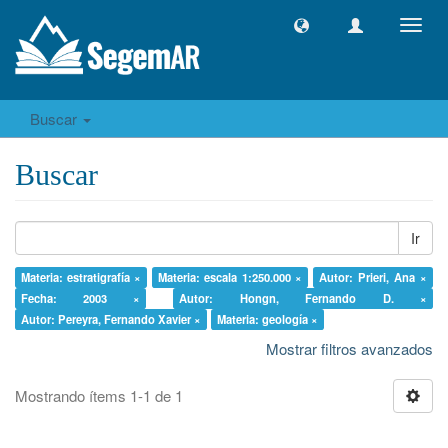
Camb
naveg
Buscar
Buscar
Ir
Materia: estratigrafía ×
Materia: escala 1:250.000 ×
Autor: Prieri, Ana ×
Fecha: 2003 ×
Autor: Hongn, Fernando D. ×
Autor: Pereyra, Fernando Xavier ×
Materia: geología ×
Mostrar filtros avanzados
Mostrando ítems 1-1 de 1