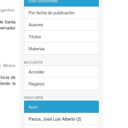
Esta comunidad
rgentino.
Por fecha de publicación
de Santa
Autores
bernador
Títulos
Materias
MI CUENTA
o Minero
Acceder
incia de
iendo la
Registro
DESCUBRE
Autor
Panza, José Luis Alberto (2)