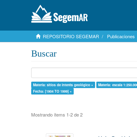
REPOSITORIO SEGEMAR
Publicaciones
Buscar
Materia: sitios de interés geológico ×
Materia: escala 1:250.00
Fecha: [1904 TO 1999] ×
Mostrando ítems 1-2 de 2