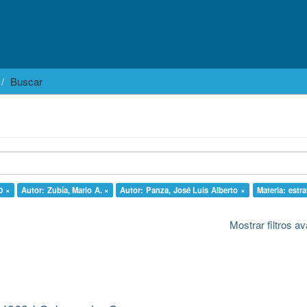
Buscar
0 ×
Autor: Zubía, Mario A. ×
Autor: Panza, José Luis Alberto ×
Materia: estra
Mostrar filtros 