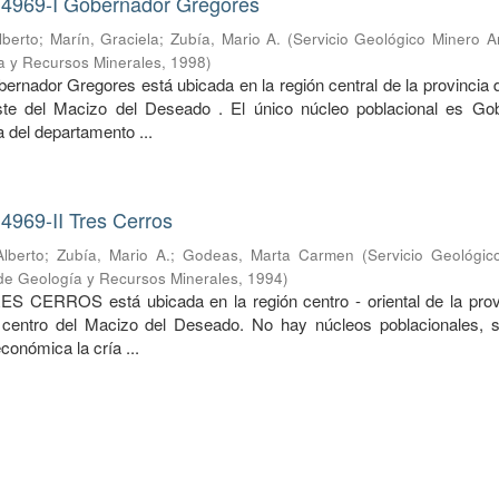
 4969-I Gobernador Gregores
lberto
;
Marín, Graciela
;
Zubía, Mario A.
(
Servicio Geológico Minero A
ía y Recursos Minerales
,
1998
)
ernador Gregores está ubicada en la región central de la provincia 
ste del Macizo del Deseado . El único núcleo poblacional es Go
 del departamento ...
4969-II Tres Cerros
lberto
;
Zubía, Mario A.
;
Godeas, Marta Carmen
(
Servicio Geológic
o de Geología y Recursos Minerales
,
1994
)
ES CERROS está ubicada en la región centro - oriental de la prov
 centro del Macizo del Deseado. No hay núcleos poblacionales, s
económica la cría ...