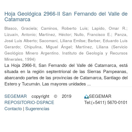
Hoja Geológica 2966-II San Fernando del Valle de
Catamarca
Blasco, Graciela
;
Caminos, Roberto Luis
;
Lapido, Omar R.
;
Lizuaín, Antonio
;
Martínez, Héctor
;
Nullo, Francisco E.
;
Panza,
José Luis Alberto
;
Sacomani, Liliana Emilse
;
Barber, Eduardo Luis
Gerardo
;
Chipulina, Miguel Ángel
;
Martínez, Liliana
(
Servicio
Geológico Minero Argentino. Instituto de Geología y Recursos
Minerales
,
1994
)
La Hoja 2966-II, San Femando del Valle dé Catamarca, está
situada en la región septentrional de las Sierras Pampeanas,
abarcando partes de las provincias de Catamarca, Santiago del
Estero y Tucumán. Las mayores unidades ...
SEGEMAR
copyright © 2019
SEGEMAR
REPOSITORIO-DSPACE
Tel:(+5411) 5670-0101
Contacto
|
Sugerencias