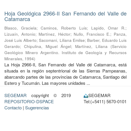
Hoja Geológica 2966-II San Fernando del Valle de
Catamarca
Blasco, Graciela
;
Caminos, Roberto Luis
;
Lapido, Omar R.
;
Lizuaín, Antonio
;
Martínez, Héctor
;
Nullo, Francisco E.
;
Panza,
José Luis Alberto
;
Sacomani, Liliana Emilse
;
Barber, Eduardo Luis
Gerardo
;
Chipulina, Miguel Ángel
;
Martínez, Liliana
(
Servicio
Geológico Minero Argentino. Instituto de Geología y Recursos
Minerales
,
1994
)
La Hoja 2966-II, San Femando del Valle dé Catamarca, está
situada en la región septentrional de las Sierras Pampeanas,
abarcando partes de las provincias de Catamarca, Santiago del
Estero y Tucumán. Las mayores unidades ...
SEGEMAR
copyright © 2019
SEGEMAR
REPOSITORIO-DSPACE
Tel:(+5411) 5670-0101
Contacto
|
Sugerencias