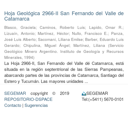
Hoja Geológica 2966-II San Fernando del Valle de
Catamarca
Blasco, Graciela
;
Caminos, Roberto Luis
;
Lapido, Omar R.
;
Lizuaín, Antonio
;
Martínez, Héctor
;
Nullo, Francisco E.
;
Panza,
José Luis Alberto
;
Sacomani, Liliana Emilse
;
Barber, Eduardo Luis
Gerardo
;
Chipulina, Miguel Ángel
;
Martínez, Liliana
(
Servicio
Geológico Minero Argentino. Instituto de Geología y Recursos
Minerales
,
1994
)
La Hoja 2966-II, San Femando del Valle dé Catamarca, está
situada en la región septentrional de las Sierras Pampeanas,
abarcando partes de las provincias de Catamarca, Santiago del
Estero y Tucumán. Las mayores unidades ...
SEGEMAR
copyright © 2019
SEGEMAR
REPOSITORIO-DSPACE
Tel:(+5411) 5670-0101
Contacto
|
Sugerencias