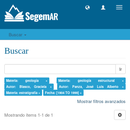
Camb
naveg
Buscar
Buscar
Ir
Materia: geología ×
Materia: geología estructural ×
Autor: Blasco, Graciela ×
Autor: Panza, José Luis Alberto ×
Materia: estratigrafía ×
Fecha: [1904 TO 1999] ×
Mostrar filtros avanzados
Mostrando ítems 1-1 de 1