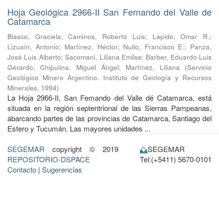
Hoja Geológica 2966-II San Fernando del Valle de
Catamarca
Blasco, Graciela
;
Caminos, Roberto Luis
;
Lapido, Omar R.
;
Lizuaín, Antonio
;
Martínez, Héctor
;
Nullo, Francisco E.
;
Panza,
José Luis Alberto
;
Sacomani, Liliana Emilse
;
Barber, Eduardo Luis
Gerardo
;
Chipulina, Miguel Ángel
;
Martínez, Liliana
(
Servicio
Geológico Minero Argentino. Instituto de Geología y Recursos
Minerales
,
1994
)
La Hoja 2966-II, San Femando del Valle dé Catamarca, está
situada en la región septentrional de las Sierras Pampeanas,
abarcando partes de las provincias de Catamarca, Santiago del
Estero y Tucumán. Las mayores unidades ...
SEGEMAR
copyright © 2019
SEGEMAR
REPOSITORIO-DSPACE
Tel:(+5411) 5670-0101
Contacto
|
Sugerencias