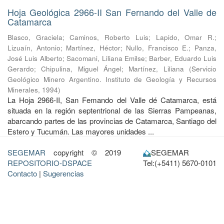
Hoja Geológica 2966-II San Fernando del Valle de
Catamarca
Blasco, Graciela
;
Caminos, Roberto Luis
;
Lapido, Omar R.
;
Lizuaín, Antonio
;
Martínez, Héctor
;
Nullo, Francisco E.
;
Panza,
José Luis Alberto
;
Sacomani, Liliana Emilse
;
Barber, Eduardo Luis
Gerardo
;
Chipulina, Miguel Ángel
;
Martínez, Liliana
(
Servicio
Geológico Minero Argentino. Instituto de Geología y Recursos
Minerales
,
1994
)
La Hoja 2966-II, San Femando del Valle dé Catamarca, está
situada en la región septentrional de las Sierras Pampeanas,
abarcando partes de las provincias de Catamarca, Santiago del
Estero y Tucumán. Las mayores unidades ...
SEGEMAR
copyright © 2019
SEGEMAR
REPOSITORIO-DSPACE
Tel:(+5411) 5670-0101
Contacto
|
Sugerencias