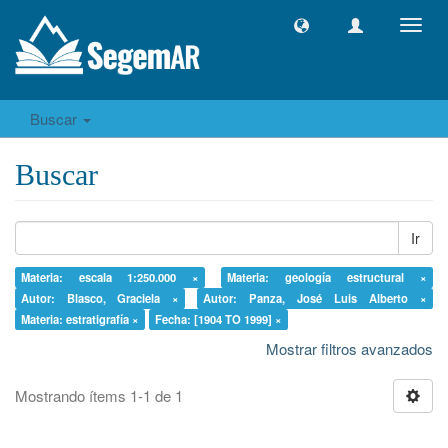
Camb
naveg
Buscar
Buscar
Ir
Materia: escala 1:250.000 ×
Materia: geología estructural ×
Autor: Blasco, Graciela ×
Autor: Panza, José Luis Alberto ×
Materia: estratigrafía ×
Fecha: [1904 TO 1999] ×
Mostrar filtros avanzados
Mostrando ítems 1-1 de 1