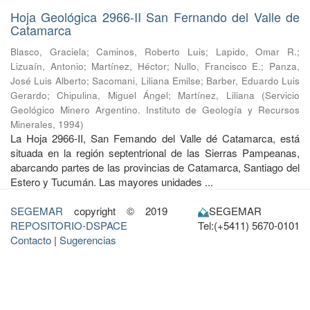
Hoja Geológica 2966-II San Fernando del Valle de
Catamarca
Blasco, Graciela
;
Caminos, Roberto Luis
;
Lapido, Omar R.
;
Lizuaín, Antonio
;
Martínez, Héctor
;
Nullo, Francisco E.
;
Panza,
José Luis Alberto
;
Sacomani, Liliana Emilse
;
Barber, Eduardo Luis
Gerardo
;
Chipulina, Miguel Ángel
;
Martínez, Liliana
(
Servicio
Geológico Minero Argentino. Instituto de Geología y Recursos
Minerales
,
1994
)
La Hoja 2966-II, San Femando del Valle dé Catamarca, está
situada en la región septentrional de las Sierras Pampeanas,
abarcando partes de las provincias de Catamarca, Santiago del
Estero y Tucumán. Las mayores unidades ...
SEGEMAR
copyright © 2019
SEGEMAR
REPOSITORIO-DSPACE
Tel:(+5411) 5670-0101
Contacto
|
Sugerencias