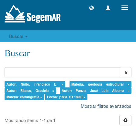
Camb
naveg
Buscar
Buscar
Ir
Autor: Nullo, Francisco E. ×
Materia: geología estructural ×
Autor: Blasco, Graciela ×
Autor: Panza, José Luis Alberto ×
Materia: estratigrafía ×
Fecha: [1904 TO 1999] ×
Mostrar filtros avanzados
Mostrando ítems 1-1 de 1