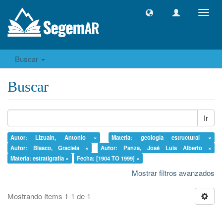
Camb
naveg
Buscar
Buscar
Ir
Autor: Lizuaín, Antonio ×
Materia: geología estructural ×
Autor: Blasco, Graciela ×
Autor: Panza, José Luis Alberto ×
Materia: estratigrafía ×
Fecha: [1904 TO 1999] ×
Mostrar filtros avanzados
Mostrando ítems 1-1 de 1