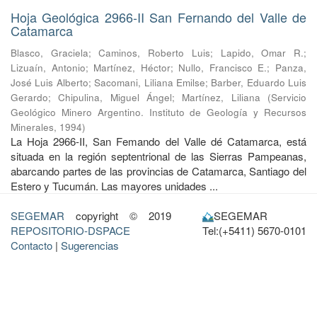
Hoja Geológica 2966-II San Fernando del Valle de
Catamarca
Blasco, Graciela
;
Caminos, Roberto Luis
;
Lapido, Omar R.
;
Lizuaín, Antonio
;
Martínez, Héctor
;
Nullo, Francisco E.
;
Panza,
José Luis Alberto
;
Sacomani, Liliana Emilse
;
Barber, Eduardo Luis
Gerardo
;
Chipulina, Miguel Ángel
;
Martínez, Liliana
(
Servicio
Geológico Minero Argentino. Instituto de Geología y Recursos
Minerales
,
1994
)
La Hoja 2966-II, San Femando del Valle dé Catamarca, está
situada en la región septentrional de las Sierras Pampeanas,
abarcando partes de las provincias de Catamarca, Santiago del
Estero y Tucumán. Las mayores unidades ...
SEGEMAR
copyright © 2019
SEGEMAR
REPOSITORIO-DSPACE
Tel:(+5411) 5670-0101
Contacto
|
Sugerencias