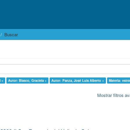
Buscar
l ×
Autor: Blasco, Graciela ×
Autor: Panza, José Luis Alberto ×
Materia: estra
Mostrar filtros 