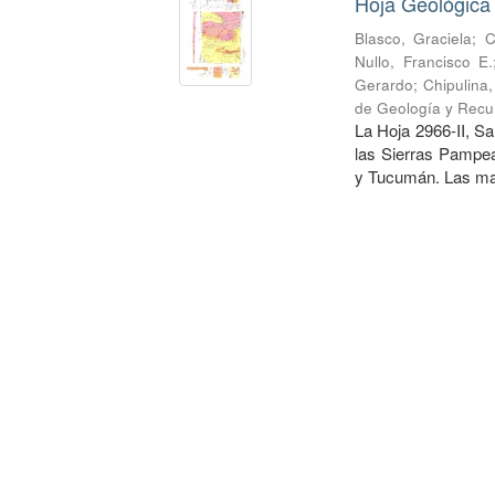
Hoja Geológica
Blasco, Graciela
;
C
Nullo, Francisco E.
Gerardo
;
Chipulina
de Geología y Recu
La Hoja 2966-II, Sa
las Sierras Pampea
y Tucumán. Las may