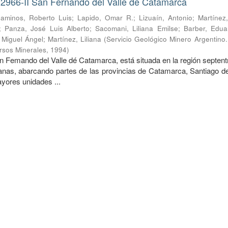
 2966-II San Fernando del Valle de Catamarca
aminos, Roberto Luis
;
Lapido, Omar R.
;
Lizuaín, Antonio
;
Martínez
;
Panza, José Luis Alberto
;
Sacomani, Liliana Emilse
;
Barber, Edua
, Miguel Ángel
;
Martínez, Liliana
(
Servicio Geológico Minero Argentino. 
rsos Minerales
,
1994
)
n Femando del Valle dé Catamarca, está situada en la región septent
nas, abarcando partes de las provincias de Catamarca, Santiago de
ores unidades ...