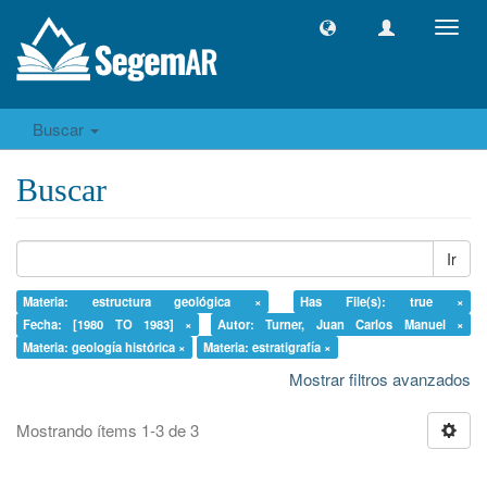
Camb
naveg
Buscar
Buscar
Ir
Materia: estructura geológica ×
Has File(s): true ×
Fecha: [1980 TO 1983] ×
Autor: Turner, Juan Carlos Manuel ×
Materia: geología histórica ×
Materia: estratigrafía ×
Mostrar filtros avanzados
Mostrando ítems 1-3 de 3