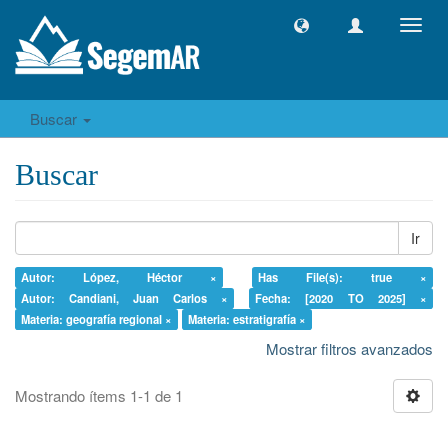
Camb
naveg
Buscar
Buscar
Ir
Autor: López, Héctor ×
Has File(s): true ×
Autor: Candiani, Juan Carlos ×
Fecha: [2020 TO 2025] ×
Materia: geografía regional ×
Materia: estratigrafía ×
Mostrar filtros avanzados
Mostrando ítems 1-1 de 1