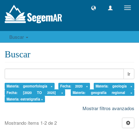
Camb
naveg
Buscar
Buscar
Ir
Materia: geomorfología ×
Fecha: 2020 ×
Materia: geología ×
Fecha: [2020 TO 2025] ×
Materia: geografía regional ×
Materia: estratigrafía ×
Mostrar filtros avanzados
Mostrando ítems 1-2 de 2