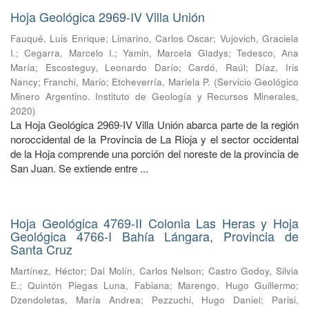
Hoja Geológica 2969-IV Villa Unión
Fauqué, Luis Enrique
;
Limarino, Carlos Oscar
;
Vujovich, Graciela
I.
;
Cegarra, Marcelo I.
;
Yamin, Marcela Gladys
;
Tedesco, Ana
María
;
Escosteguy, Leonardo Darío
;
Cardó, Raúl
;
Díaz, Iris
Nancy
;
Franchi, Mario
;
Etcheverría, Mariela P.
(
Servicio Geológico
Minero Argentino. Instituto de Geología y Recursos Minerales
,
2020
)
La Hoja Geológica 2969-IV Villa Unión abarca parte de la región
noroccidental de la Provincia de La Rioja y el sector occidental
de la Hoja comprende una porción del noreste de la provincia de
San Juan. Se extiende entre ...
Hoja Geológica 4769-II Colonia Las Heras y Hoja
Geológica 4766-I Bahía Lángara, Provincia de
Santa Cruz
Martínez, Héctor
;
Dal Molín, Carlos Nelson
;
Castro Godoy, Silvia
E.
;
Quintón Piegas Luna, Fabiana
;
Marengo, Hugo Guillermo
;
Dzendoletas, María Andrea
;
Pezzuchi, Hugo Daniel
;
Parisi,