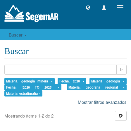
Camb
naveg
Buscar
Buscar
Ir
Materia: geología minera ×
Fecha: 2020 ×
Materia: geología ×
Fecha: [2020 TO 2025] ×
Materia: geografía regional ×
Materia: estratigrafía ×
Mostrar filtros avanzados
Mostrando ítems 1-2 de 2