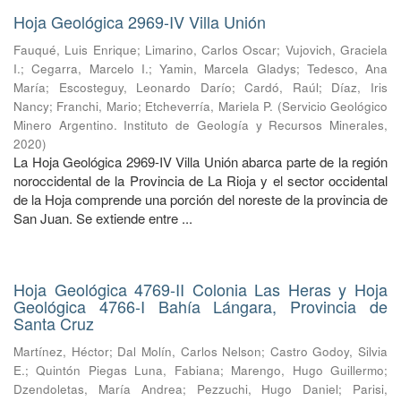
Hoja Geológica 2969-IV Villa Unión
Fauqué, Luis Enrique
;
Limarino, Carlos Oscar
;
Vujovich, Graciela
I.
;
Cegarra, Marcelo I.
;
Yamin, Marcela Gladys
;
Tedesco, Ana
María
;
Escosteguy, Leonardo Darío
;
Cardó, Raúl
;
Díaz, Iris
Nancy
;
Franchi, Mario
;
Etcheverría, Mariela P.
(
Servicio Geológico
Minero Argentino. Instituto de Geología y Recursos Minerales
,
2020
)
La Hoja Geológica 2969-IV Villa Unión abarca parte de la región
noroccidental de la Provincia de La Rioja y el sector occidental
de la Hoja comprende una porción del noreste de la provincia de
San Juan. Se extiende entre ...
Hoja Geológica 4769-II Colonia Las Heras y Hoja
Geológica 4766-I Bahía Lángara, Provincia de
Santa Cruz
Martínez, Héctor
;
Dal Molín, Carlos Nelson
;
Castro Godoy, Silvia
E.
;
Quintón Piegas Luna, Fabiana
;
Marengo, Hugo Guillermo
;
Dzendoletas, María Andrea
;
Pezzuchi, Hugo Daniel
;
Parisi,